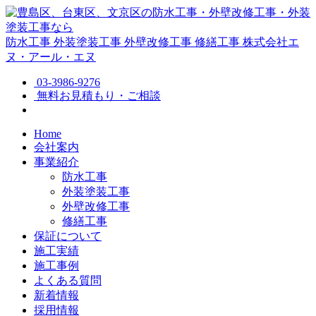
防水工事
外装塗装工事
外壁改修工事
修繕工事
株式会社エ
ヌ・アール・エヌ
03-3986-9276
無料お見積もり・ご相談
Home
会社案内
事業紹介
防水工事
外装塗装工事
外壁改修工事
修繕工事
保証について
施工実績
施工事例
よくある質問
新着情報
採用情報