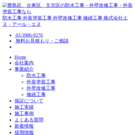
防水工事
外装塗装工事
外壁改修工事
修繕工事
株式会社エ
ヌ・アール・エヌ
03-3986-9276
無料お見積もり・ご相談
Home
会社案内
事業紹介
防水工事
外装塗装工事
外壁改修工事
修繕工事
保証について
施工実績
施工事例
よくある質問
新着情報
採用情報