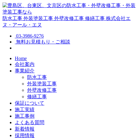
防水工事
外装塗装工事
外壁改修工事
修繕工事
株式会社エ
ヌ・アール・エヌ
03-3986-9276
無料お見積もり・ご相談
Home
会社案内
事業紹介
防水工事
外装塗装工事
外壁改修工事
修繕工事
保証について
施工実績
施工事例
よくある質問
新着情報
採用情報