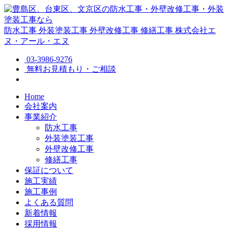
防水工事
外装塗装工事
外壁改修工事
修繕工事
株式会社エ
ヌ・アール・エヌ
03-3986-9276
無料お見積もり・ご相談
Home
会社案内
事業紹介
防水工事
外装塗装工事
外壁改修工事
修繕工事
保証について
施工実績
施工事例
よくある質問
新着情報
採用情報