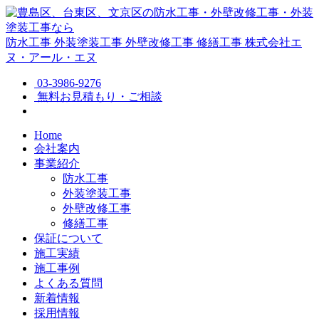
防水工事
外装塗装工事
外壁改修工事
修繕工事
株式会社エ
ヌ・アール・エヌ
03-3986-9276
無料お見積もり・ご相談
Home
会社案内
事業紹介
防水工事
外装塗装工事
外壁改修工事
修繕工事
保証について
施工実績
施工事例
よくある質問
新着情報
採用情報